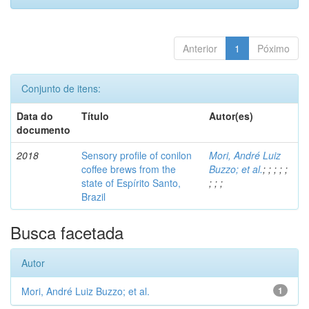
Anterior
1
Póximo
Conjunto de itens:
Data do
Título
Autor(es)
documento
2018
Sensory profile of conilon
Mori, André Luiz
coffee brews from the
Buzzo; et al.
;
;
;
;
;
state of Espírito Santo,
;
;
;
Brazil
Busca facetada
Autor
Mori, André Luiz Buzzo; et al.
1