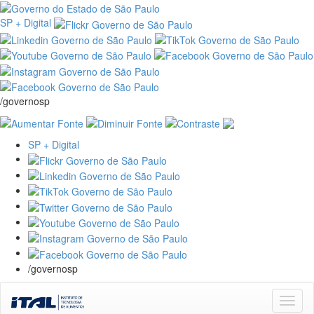
SP + Digital
/governosp
SP + Digital
/governosp
Skip
navigation