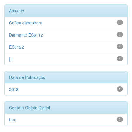
Assunto
Coffea canephora
1
Diamante ES8112
1
ES8122
1
|||
1
Data de Publicação
2018
1
Contém Objeto Digital
true
1