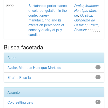
2020
Sustainable performance
Avelar, Matheus
of cold-set gelation in the
Henrique Mariz
confectionery
de
;
Queiroz,
manufacturing and its
Guilherme de
effects on perception of
Castilho
;
Efraim,
sensory quality of jelly
Priscilla
;
;
;
;
;
;
;
;
candies
Busca facetada
Autor
Avelar, Matheus Henrique Mariz de
1
Efraim, Priscilla
1
Assunto
Cold-setting gels
1