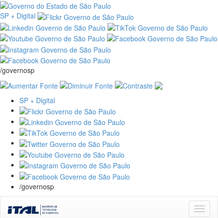
SP + Digital
/governosp
SP + Digital
/governosp
Skip
navigation