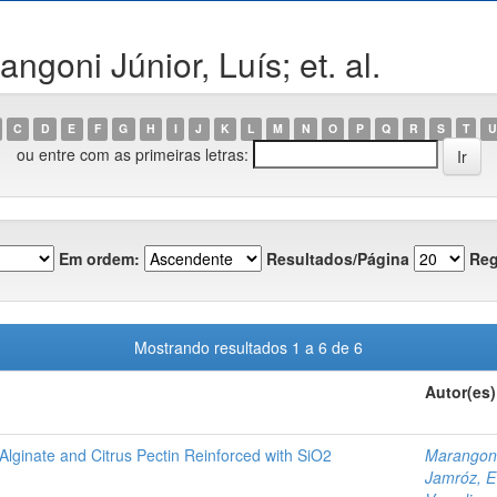
goni Júnior, Luís; et. al.
C
D
E
F
G
H
I
J
K
L
M
N
O
P
Q
R
S
T
U
ou entre com as primeiras letras:
Em ordem:
Resultados/Página
Reg
Mostrando resultados 1 a 6 de 6
Autor(es)
lginate and Citrus Pectin Reinforced with SiO2
Marangoni 
Jamróz, Ew