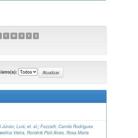
V
W
X
Y
Z
istro(s):
Júnior, Luís; et. al.
;
Fozzatti, Camila Rodrigues
elina Vieira, Roniérik Pioli Alves, Rosa Maria