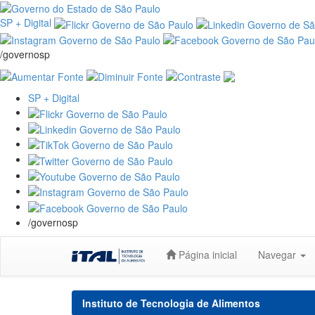
SP + Digital
/governosp
SP + Digital
/governosp
Skip
Página inicial
Navegar
navigation
Instituto de Tecnologia de Alimentos