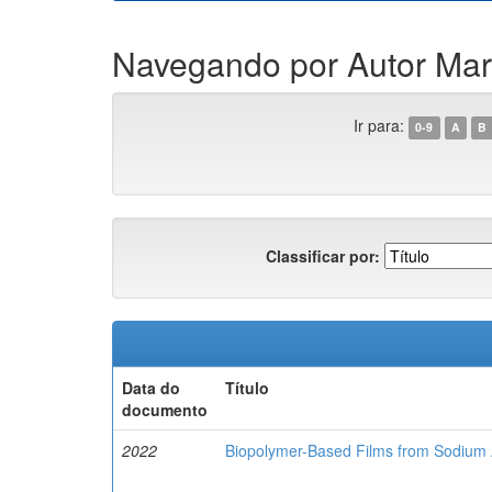
Navegando por Autor Maran
Ir para:
0-9
A
B
Classificar por:
Data do
Título
documento
2022
Biopolymer-Based Films from Sodium A