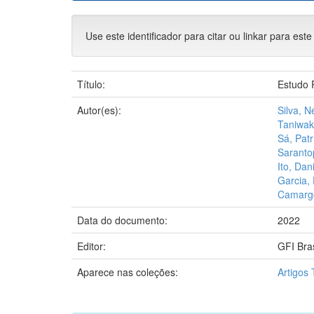
Use este identificador para citar ou linkar para este
Título:
Estudo R
Autor(es):
Silva, N
Taniwak
Sá, Pat
Sarantop
Ito, Dani
Garcia,
Camargo
Data do documento:
2022
Editor:
GFI Bras
Aparece nas coleções:
Artigos 