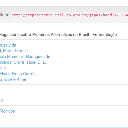
 item:
http://repositorio.ital.sp.gov.br/jspui/handle/1234
egulatório sobre Proteínas Alternativas no Brasil - Fermentação
eusely da
i, Marta Hiromi
rícia Blumer Z. Rodrigues de
oulos, Claire Isabel G. L.
elle
 Eloísa Elena Corrêa
, Gisele Anne
il
Técnicos