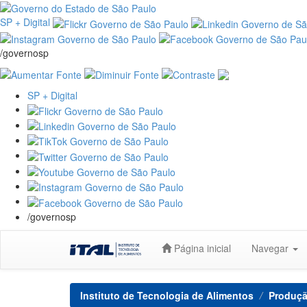
SP + Digital
/governosp
SP + Digital
/governosp
Skip
Página inicial
Navegar
navigation
Instituto de Tecnologia de Alimentos
Produçã