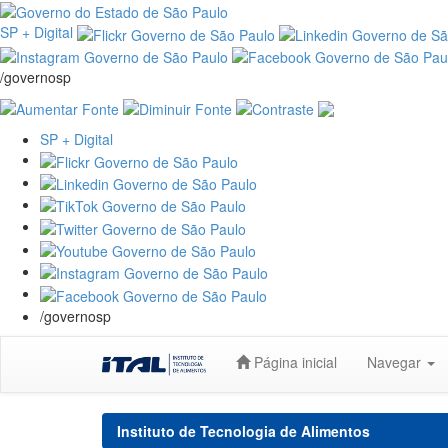
SP + Digital
/governosp
SP + Digital
/governosp
Skip
Página inicial
Navegar
navigation
Instituto de Tecnologia de Alimentos