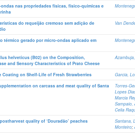
ondas nas propriedades físicas, físico-químicas e
Montenegro
arinha
terísticas do requeijão cremoso sem adição de
Van Dender
dio
ão térmico gerado por micro-ondas aplicado em
Montenegro
llus helveticus (B02) on the Composition,
Azambuja, 
ase and Sensory Characteristics of Prato Cheese
le Coating on Shelf-Life of Fresh Strawberries
Garcia, Lo
 supplementation on carcass and meat quality of Santa
Torres-Ge
Lopes Dia
Marcia Re
Sampaio, 
Celia Raq
 postharvest quality of ‘Douradão’ peaches
Santana, L
Monteiro
;