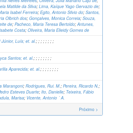
mila Neves Meireles
;
Oliveira, Julia Mariano Caju de
;
ela Matilde da Silva
;
Lima, Kaíque Yago Gervazio de
;
ria Isabel Ferreira
;
Egito, Antonio Silvio do
;
Santos,
ia Olbrich dos
;
Gonçalves, Monica Correia
;
Souza,
eite de
;
Pacheco, Maria Teresa Bertoldo
;
Antunes,
isabete Costa
;
Oliveira, Maria Elieidy Gomes de
únior, Luís; et. al.
;
;
;
;
;
;
;
;
yca Santos; et. al.
;
;
;
;
;
;
;
;
rlila Aparecida; et. al.
;
;
;
;
;
;
;
;
ís Marangoni
;
Rodrigues, Rui. M.
;
Pereira, Ricardo N.
;
Pedro Esteves Duarte
;
Ito, Danielle
;
Teixeira, Fábio
adula, Marisa
;
Vicente, Antonio ´ A.
Próximo >