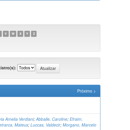
V
W
X
Y
Z
istro(s):
Próximo >
lvia Amelia Verdiani
;
Abballe, Caroline
;
Efraim,
etrarca, Mateus
;
Luccas, Valdecir
;
Morgano, Marcelo