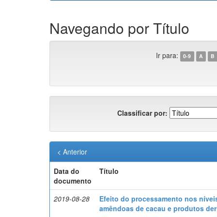
Navegando por Título
Ir para:
0-9
A
B
Classificar por:
< Anterior
Data do
Título
documento
2019-08-28
Efeito do processamento nos nívei
amêndoas de cacau e produtos der