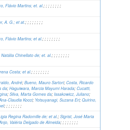
, Flávio Martins; et. al.
;
;
;
;
;
;
;
;
, A. G.; et at.
;
;
;
;
;
;
;
;
, Flávio Martins; et al.
;
;
;
;
;
;
;
;
Natália Chinellato de; et. al.
;
;
;
;
;
;
;
;
rena Costa; et al.
;
;
;
;
;
;
;
;
raldo, André
;
Bueno, Mauro Sartori
;
Costa, Ricardo
s da
;
Haguiwara, Marcia Mayumi Harada
;
Cucatti,
gina
;
Silva, Marta Gomes da
;
Issakowicz, Juliano
;
Ana-Claudia Kocci
;
Yotsuyanagi, Suzana Eri
;
Quirino,
uel
;
;
;
;
;
;
;
;
igia Regina Radomille de; et al.
;
Sigrist, José Maria
Anjo, Valéria Delgado de Almeida
;
;
;
;
;
;
;
;