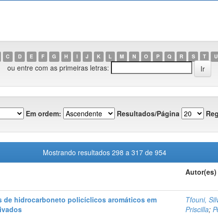
C
D
E
F
G
H
I
J
K
L
M
N
O
P
Q
R
S
T
U
ou entre com as primeiras letras:
Em ordem:
Resultados/Página
Reg
Mostrando resultados 298 a 317 de 954
Autor(es)
s de hidrocarboneto policíclicos aromáticos em
Tfouni, Si
ivados
Priscilla
;
P