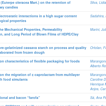
i (Euterpe oleracea Mart.) on the retention of
Silva, Lidi
ewy candies
lectrostatic interactions in a high sugar content
Sadahira, M
gical properties
the Mechanical Properties, Permeability
Marini, Jul
ion, and Long Period of Blown Films of HDPE/Clay
pre-gelatinized cassava starch on process and quality
Ortolan, F
laborated from frozen dough
on characteristics of flexible packaging for foods
Marangoni 
Alberto R
on the migration of ε-caprolactam from multilayer
Marangoni 
th food simulants
Caroline 
Henrique 
Anjos, Car
itional and bacon “farofa”
Sá, Ana Pa