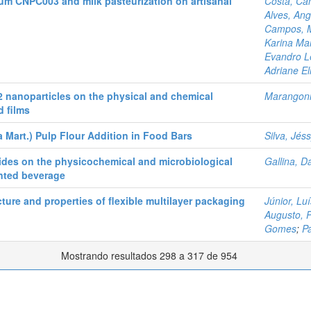
arum CNPC003 and milk pasteurization on artisanal
Costa, Ca
Alves, Ang
Campos, Ma
Karina Mar
Evandro L
Adriane El
O2 nanoparticles on the physical and chemical
Marangoni J
d films
a Mart.) Pulp Flour Addition in Food Bars
Silva, Jéss
rides on the physicochemical and microbiological
Gallina, Da
ented beverage
cture and properties of flexible multilayer packaging
Júnior, Lu
Augusto, 
Gomes
;
P
Mostrando resultados 298 a 317 de 954