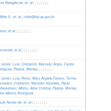
ane Bataglia da; et. al.
;
;
;
;
;
;
;
;
itie S.; et. al.
;
mitie@ital.sp.gov.br
iano; et al.
;
;
;
;
;
;
;
;
ernanda; et al.
;
;
;
;
;
;
;
;
Júnior, Luís
;
Cristianini, Marcelo
;
Anjos, Carlos
odrigues
;
Padula, Marisa
;
;
;
;
;
;
;
;
Júnior, Luís
;
Perez, Mary Ângela Favaro
;
Torres,
Donadon
;
Cristianini, Marcelo
;
Kiyataka, Paulo
Massaharu
;
Albino, Aline Cristina
;
Padula, Marisa
;
los Alberto Rodrigues
ula Nunes de; et. al.
;
;
;
;
;
;
;
;