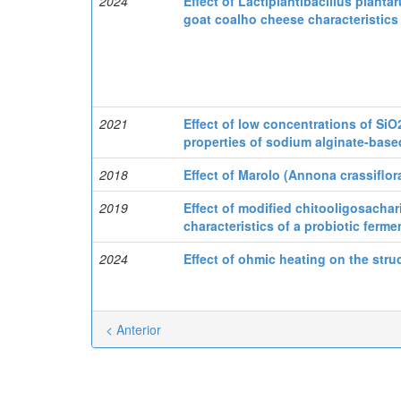
2024
Effect of Lactiplantibacillus plant
goat coalho cheese characteristics
2021
Effect of low concentrations of Si
properties of sodium alginate-base
2018
Effect of Marolo (Annona crassiflor
2019
Effect of modified chitooligosacha
characteristics of a probiotic ferm
2024
Effect of ohmic heating on the stru
< Anterior