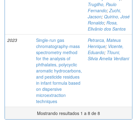
Trugilho, Paulo
Fernando
;
Zuchi,
Jacson
;
Quirino, José
Ronaldo
;
Rosa,
Elivânio dos Santos
2023
Single-run gas
Petrarca, Mateus
chromatography-mass
Henrique
;
Vicente,
spectrometry method
Eduardo
;
Tfouni,
for the analysis of
Silvia Amelia Verdiani
phthalates, polycyclic
aromatic hydrocarbons,
and pesticide residues
in infant formula based
on dispersive
microextraction
techniques
Mostrando resultados 1 a 8 de 8