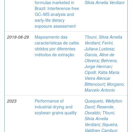
formulas marketed in
Silvia Amelia Verdiani
Brazil: Interference-free
GC–MS analysis and
early-life dietary
exposure assessment
2019-08-29
Mapeamento das
Tfouni, Silvia Amelia
características de cafés
Verdiani
;
Ferini,
obtidos por diferentes
Juliana Lustosa
;
métodos de extração
Garcia, Aline de
Oliveira
;
Behrens,
Jorge Herman
;
Cipolli, Kátia Maria
Vieira Alencar
Bittencourt
;
Morgano,
Marcelo Antonio
2023
Performance of
Quequeto, Wellytton
industrial drying and
Darci
;
Resende,
soybean grains quality
Osvaldo
;
Tfouni,
Silvia Amelia
Verdiani
;
Siqueira,
Valdiney Cambuy
;