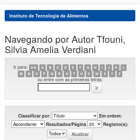
Instituto de Tecnologia de Alimentos
Navegando por Autor Tfouni,
Silvia Amelia Verdiani
Ir para:
0-9
A
B
C
D
E
F
G
H
I
J
K
L
M
N
O
P
Q
R
S
T
U
V
W
X
Y
Z
ou entre com as primeiras letras:
Classificar por:
Em ordem:
Resultados/Página
Registro(s):