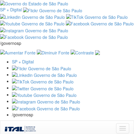
SP + Digital
/governosp
SP + Digital
/governosp
Skip
navigation