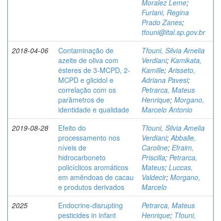
Moralez Leme
;
Furlani, Regina
Prado Zanes
;
tfouni@ital.sp.gov.br
2018-04-06
Contaminação de
Tfouni, Silvia Amelia
azeite de oliva com
Verdiani
;
Kamikata,
ésteres de 3-MCPD, 2-
Kamille
;
Arisseto,
MCPD e glicidol e
Adriana Pavesi
;
correlação com os
Petrarca, Mateus
parâmetros de
Henrique
;
Morgano,
identidade e qualidade
Marcelo Antonio
2019-08-28
Efeito do
Tfouni, Silvia Amelia
processamento nos
Verdiani
;
Abballe,
níveis de
Caroline
;
Efraim,
hidrocarboneto
Priscilla
;
Petrarca,
policíclicos aromáticos
Mateus
;
Luccas,
em amêndoas de cacau
Valdecir
;
Morgano,
e produtos derivados
Marcelo
2025
Endocrine-disrupting
Petrarca, Mateus
pesticides in infant
Henrique
;
Tfouni,