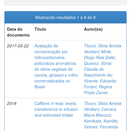
Mostrando resultados 1 a 8 de 8
Data do
Título
Autor(es)
documento
2017-03-22
Avaliação da
Tfouni, Silvia Amelia
contaminação por
Verdiani
;
Molle,
hidrocarbonetos
Diogo Reis Dalle
;
policíclicos aromáticos
Queiroz, Sônia
de óleos vegetais de
Cláudia do
canola, girassol e milho
Nascimento de
;
comercializados no
Vicente, Eduardo
;
Brasil
Furlani, Regina
Prado Zanes
2018
Caffeine in teas: levels,
Tfouni, Silvia Amelia
transference to infusion
Verdiani
;
Camara,
and estimated intake
Maíra Marcuci
;
Kamikata, Kamille
;
Gomes, Fernanda